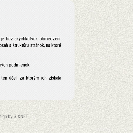
ky je bez akýchkoľvek obmedzení.
ah a štruktúru stránok, na ktoré
ecných podmienok.
ten účel, za ktorým ich získala
sign by
SIXNET